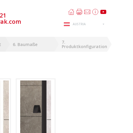
321
vak.com
AUSTRIA
7.
t
6. Baumaße
Produktkonfiguration