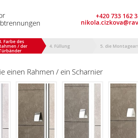
or
+420 733 162 
abtrennungen
nikola.cizkova@ra
3. Farbe des
Rahmen / der
4. Füllung
5. die Montagear
Türbänder
ie einen Rahmen / ein Scharnier