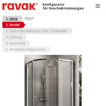
Konfigurator
für Duschabtrennungen
+420 733 162 321
1. Serie
PIVOT
nikola.cizkova@ravak.com
2. Model
AUSTRIA
3. Farbe des Rahmen / der Türbänder
4. Füllung
5. Baumaße
6. Produktkonfiguration