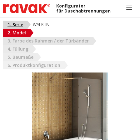
Konfigurator
für Duschabtrennungen
+420 733 162 321
1. Serie
WALK-IN
nikola.cizkova@ravak.com
2. Model
AUSTRIA
3. Farbe des Rahmen / der Türbänder
4. Füllung
5. Baumaße
6. Produktkonfiguration