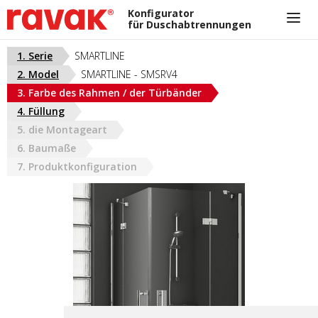
Konfigurator
für Duschabtrennungen
+420 733 162 321
1. Serie
SMARTLINE
nikola.cizkova@ravak.com
2. Model
SMARTLINE - SMSRV4
AUSTRIA
3. Farbe des Rahmen / der Türbänder
4. Füllung
5. die Montageart
6. Baumaße
7. Produktkonfiguration