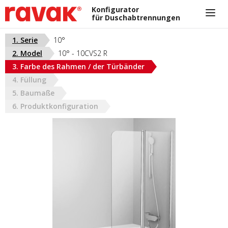
Konfigurator
für Duschabtrennungen
+420 733 162 321
1. Serie
10°
nikola.cizkova@ravak.com
2. Model
10° - 10CVS2 R
AUSTRIA
3. Farbe des Rahmen / der Türbänder
4. Füllung
5. Baumaße
6. Produktkonfiguration